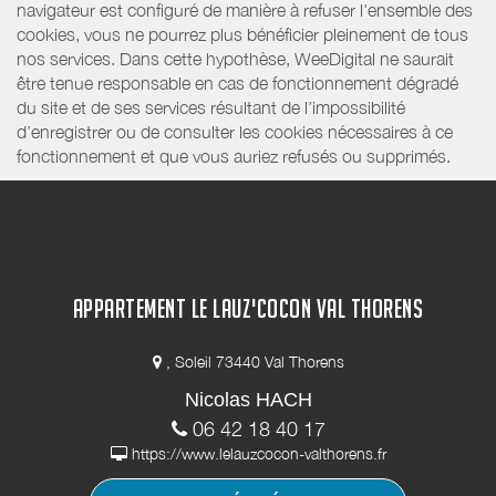
navigateur est configuré de manière à refuser l'ensemble des
cookies, vous ne pourrez plus bénéficier pleinement de tous
nos services. Dans cette hypothèse, WeeDigital ne saurait
être tenue responsable en cas de fonctionnement dégradé
du site et de ses services résultant de l’impossibilité
d’enregistrer ou de consulter les cookies nécessaires à ce
fonctionnement et que vous auriez refusés ou supprimés.
APPARTEMENT LE LAUZ'COCON VAL THORENS
, Soleil 73440 Val Thorens
Nicolas HACH
06 42 18 40 17
https://www.lelauzcocon-valthorens.fr